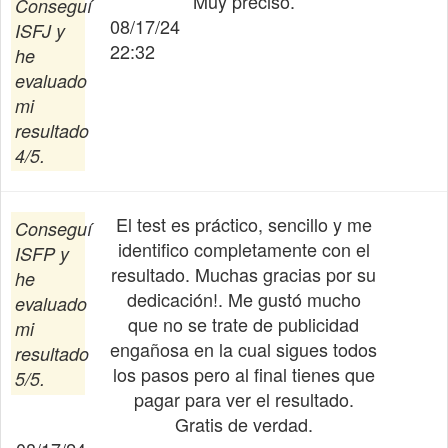
Muy preciso.
Conseguí
08/17/24
ISFJ
y
22:32
he
evaluado
mi
resultado
4/5.
El test es práctico, sencillo y me
Conseguí
identifico completamente con el
ISFP
y
resultado. Muchas gracias por su
he
dedicación!. Me gustó mucho
evaluado
que no se trate de publicidad
mi
engañosa en la cual sigues todos
resultado
los pasos pero al final tienes que
5/5.
pagar para ver el resultado.
Gratis de verdad.