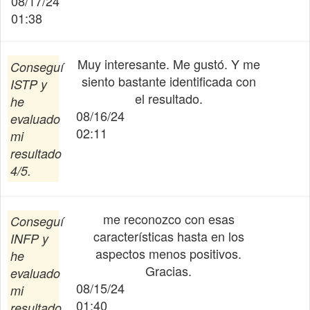
08/17/24
01:38
Muy interesante. Me gustó. Y me
Conseguí
siento bastante identificada con
ISTP
y
el resultado.
he
08/16/24
evaluado
02:11
mi
resultado
4/5.
me reconozco con esas
Conseguí
características hasta en los
INFP
y
aspectos menos positivos.
he
Gracias.
evaluado
08/15/24
mi
01:40
resultado