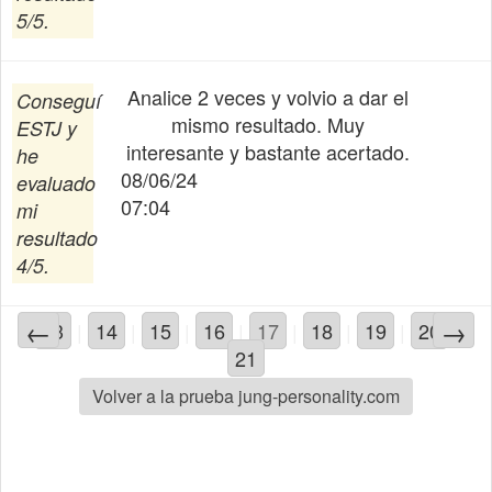
5/5.
Analice 2 veces y volvio a dar el
Conseguí
mismo resultado. Muy
ESTJ
y
interesante y bastante acertado.
he
08/06/24
evaluado
07:04
mi
resultado
4/5.
←
→
13
|
14
|
15
|
16
|
17
|
18
|
19
|
20
|
21
Volver a la prueba jung-personality.com