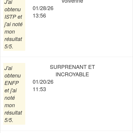
volverine
J'ai
01/28/26
obtenu
13:56
ISTP
et
j'ai noté
mon
résultat
5/5.
SURPRENANT ET
J'ai
INCROYABLE
obtenu
01/20/26
ENFP
11:53
et j'ai
noté
mon
résultat
5/5.